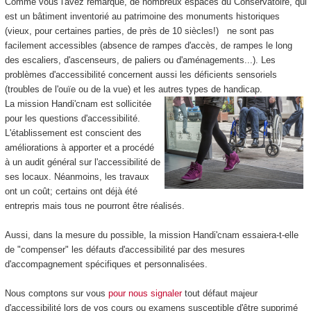
Comme vous l'avez remarqué, de nombreux espaces du Conservatoire, qui
est un bâtiment inventorié au patrimoine des monuments historiques
(vieux, pour certaines parties, de près de 10 siècles!) ne sont pas
facilement accessibles (absence de rampes d'accès, de rampes le long
des escaliers, d'ascenseurs, de paliers ou d'aménagements...). Les
problèmes d'accessibilité concernent aussi les déficients sensoriels
(troubles de l'ouïe ou de la vue) et les autres types de handicap.
La mission Handi'cnam est sollicitée
pour les questions d'accessibilité.
L'établissement est conscient des
améliorations à apporter et a procédé
à un audit général sur l'accessibilité de
ses locaux. Néanmoins, les travaux
ont un coût; certains ont déjà été
entrepris mais tous ne pourront être réalisés.
Aussi, dans la mesure du possible, la mission Handi'cnam essaiera-t-elle
de "compenser" les défauts d'accessibilité par des mesures
d'accompagnement spécifiques et personnalisées.
Nous comptons sur vous
pour nous signaler
tout défaut majeur
d'accessibilité lors de vos cours ou examens susceptible d'être supprimé