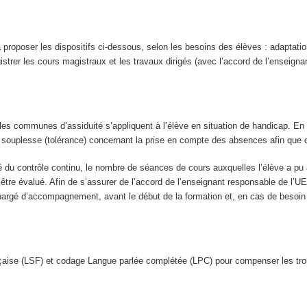
proposer les dispositifs ci-dessous, selon les besoins des élèves : adaptatio
istrer les cours magistraux et les travaux dirigés (avec l’accord de l’enseigna
ègles communes d’assiduité s’appliquent à l’élève en situation de handicap. En
ouplesse (tolérance) concernant la prise en compte des absences afin que c
é du contrôle continu, le nombre de séances de cours auxquelles l’élève a pu a
as être évalué. Afin de s’assurer de l’accord de l’enseignant responsable de l’
 chargé d’accompagnement, avant le début de la formation et, en cas de besoin
çaise (LSF) et codage Langue parlée complétée (LPC) pour compenser les trou