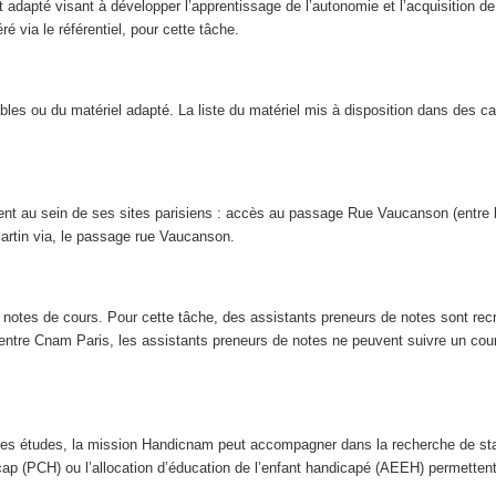
dapté visant à développer l’apprentissage de l’autonomie et l’acquisition de m
 via le référentiel, pour cette tâche.
les ou du matériel adapté. La liste du matériel mis à disposition dans des ca
t au sein de ses sites parisiens : accès au passage Rue Vaucanson (entre le
artin via, le passage rue Vaucanson.
 notes de cours. Pour cette tâche, des assistants preneurs de notes sont re
entre Cnam Paris, les assistants preneurs de notes ne peuvent suivre un cour
t les études, la mission Handicnam peut accompagner dans la recherche de sta
p (PCH) ou l’allocation d’éducation de l’enfant handicapé (AEEH) permettent