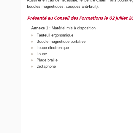
Aussi et en cas de nécessité, le Centre Cnam Paris pourra ég
boucles magnétiques, casques anti-bruit).
Présenté au Conseil des Formations le 02 juillet 2
Annexe 1 :
Matériel mis à disposition
Fauteuil ergonomique
Boucle magnétique portative
Loupe électronique
Loupe
Plage braille
Dictaphone