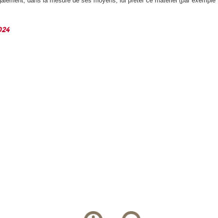
alement, dans la mesure de ses moyens, lui prêter ce matériel (par exemple : 
024