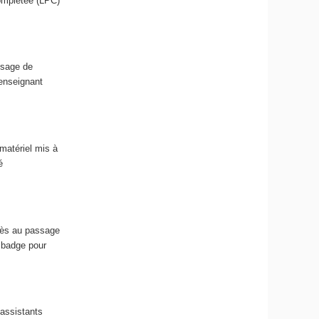
omplétée (LPC)
ssage de
 enseignant
matériel mis à
é
cès au passage
n badge pour
 assistants