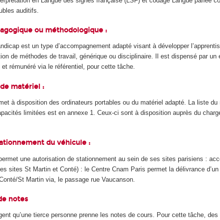
terprétation en Langue des signes française (LSF) et codage Langue parlée c
bles auditifs.
édagogique ou méthodologique :
handicap est un type d’accompagnement adapté visant à développer l’apprenti
ition de méthodes de travail, générique ou disciplinaire. Il est dispensé par un
et rémunéré via le référentiel, pour cette tâche.
 de matériel :
t à disposition des ordinateurs portables ou du matériel adapté. La liste du 
apacités limitées est en annexe 1. Ceux-ci sont à disposition auprès du charg
stationnement du véhicule :
ermet une autorisation de stationnement au sein de ses sites parisiens : ac
es sites St Martin et Conté) : le Centre Cnam Paris permet la délivrance d’u
Conté/St Martin via, le passage rue Vaucanson.
 de notes
gent qu’une tierce personne prenne les notes de cours. Pour cette tâche, des