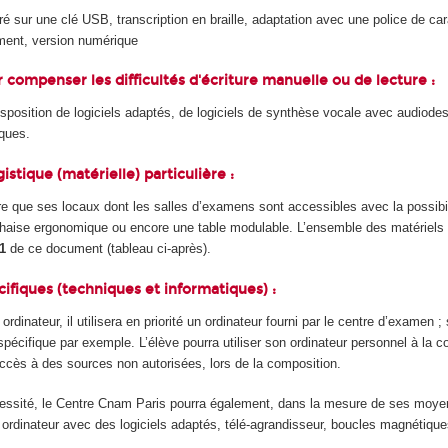
é sur une clé USB, transcription en braille, adaptation avec une police de ca
ment, version numérique
r compenser les difficultés d'écriture manuelle ou de lecture :
isposition de logiciels adaptés, de logiciels de synthèse vocale avec audiodes
iques.
ogistique (matérielle) particulière :
re que ses locaux dont les salles d’examens sont accessibles avec la possibil
chaise ergonomique ou encore une table modulable. L’ensemble des matériels
1
de ce document (tableau ci-après).
écifiques (techniques et informatiques) :
 ordinateur, il utilisera en priorité un ordinateur fourni par le centre d’examen 
 spécifique par exemple. L’élève pourra utiliser son ordinateur personnel à la c
accès à des sources non autorisées, lors de la composition.
essité, le Centre Cnam Paris pourra également, dans la mesure de ses moyens
: ordinateur avec des logiciels adaptés, télé-agrandisseur, boucles magnétiqu