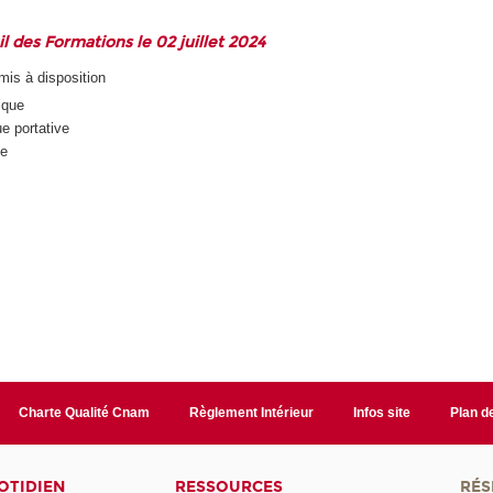
 des Formations le 02 juillet 2024
mis à disposition
ique
e portative
ue
Charte Qualité Cnam
Règlement Intérieur
Infos site
Plan de
OTIDIEN
RESSOURCES
RÉS