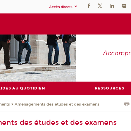
Accès directs
Accompag
AIDES AU QUOTIDIEN
RESSOURCES
ents
Aménagements des études et des examens
nts des études et des examens