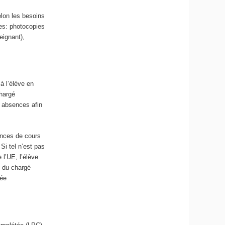
elon les besoins
tes: photocopies
eignant),
à l’élève en
chargé
 absences afin
ances de cours
Si tel n’est pas
 l’UE, l’élève
s du chargé
née