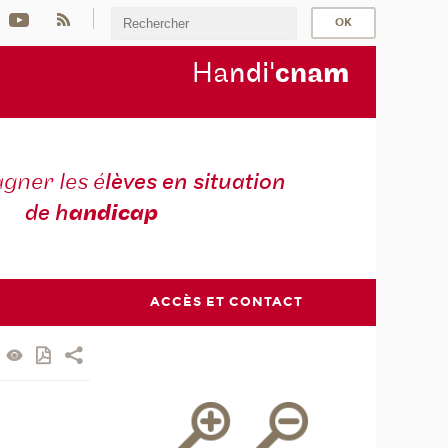
Ha
ndi'
cna
m
ner les é
lèves en situation
de h
andicap
ACCÈS ET CONTACT