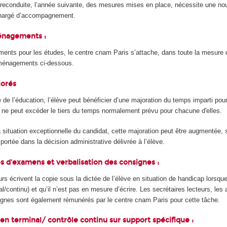
a reconduite, l’année suivante, des mesures mises en place, nécessite une n
 chargé d’accompagnement.
ménagements :
ments pour les études, le centre cnam Paris s’attache, dans toute la mesure 
aménagements ci-dessous.
jorés
e l’éducation, l’élève peut bénéficier d’une majoration du temps imparti pou
i ne peut excéder le tiers du temps normalement prévu pour chacune d'elles.
a situation exceptionnelle du candidat, cette majoration peut être augmentée
ortée dans la décision administrative délivrée à l’élève.
es d'examens et verbalisation des consignes :
urs écrivent la copie sous la dictée de l’élève en situation de handicap lorsque
al/continu) et qu’il n’est pas en mesure d’écrire. Les secrétaires lecteurs, les
ignes sont également rémunérés par le centre cnam Paris pour cette tâche.
en terminal/ contrôle continu sur support spécifique :