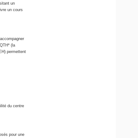
sitant un
ivre un cours
ut accompagner
RQTH* (la
EEH) permettent
lité du centre
osés pour une