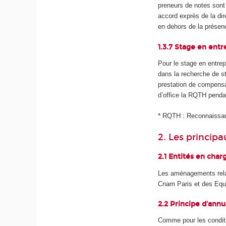
preneurs de notes sont
accord exprès de la di
en dehors de la présen
1.3.7 Stage en entre
Pour le stage en entre
dans la recherche de st
prestation de compensa
d’office la RQTH penda
* RQTH : Reconnaissanc
2. Les princi
2.1 Entités en cha
Les aménagements relati
Cnam Paris et des Equ
2.2 Principe d'annua
Comme pour les condi