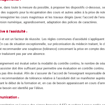
, dans toute la mesure du possible, à proposer les dispositifs ci-dessous, s
 des supports pour la récupération des cours et autres aides à la prise de no
’enregistrer les cours magistraux et les travaux dirigés (avec l’accord de l’ens
version numérique, agrandissement, adaptation des polices de caractères.
ive à l'assiduité :
i et est un facteur de réussite. Les règles communes d’assiduité s’appliquent 
En cas de situation exceptionnelle, sur préconisation du médecin traitant, le 
 recommander une souplesse (tolérance) concernant la prise en compte des
e traduisent pas par une absence.
nseignement est évalué selon la modalité du contrôle continu, le nombre de sé
assister doit être suffisant pour permettre une évaluation en contrôle continu. 
ra pas être évalué. Afin de s’assurer de l’accord de l’enseignant responsable de
e recommandation de tolérance relative à l’assiduité doit se manifester auprè
t le début de la formation et, en cas de besoin apparaissant en cours d’an
e besoin est identifié par l’élève.
munication :