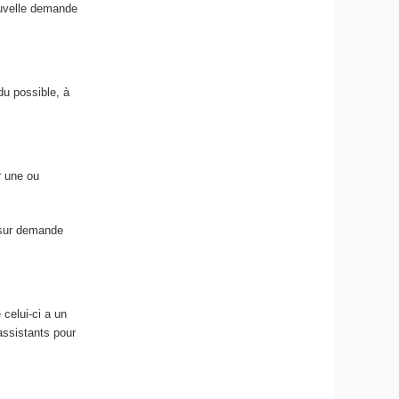
ouvelle demande
du possible, à
r une ou
, sur demande
 celui-ci a un
 assistants pour