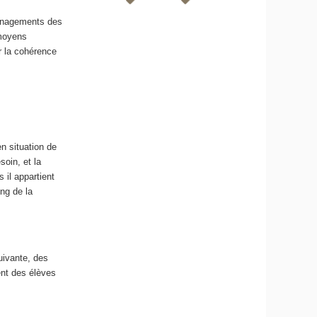
ménagements des
 moyens
r la cohérence
 situation de
oin, et la
 il appartient
ng de la
uivante, des
nt des élèves