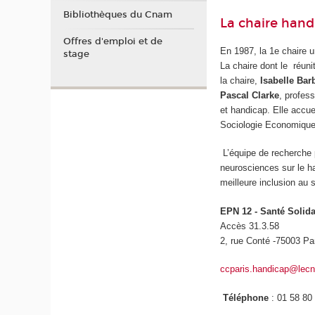
Bibliothèques du Cnam
La chaire hand
Offres d'emploi et de
En 1987, la 1e chaire u
stage
La chaire dont le réuni
la chaire,
Isabelle Bar
Pascal Clarke
, profes
et handicap. Elle accu
Sociologie Economiqu
L’équipe de recherche 
neurosciences sur le h
meilleure inclusion a
EPN 12 - Santé Solida
Accès 31.3.58
2, rue Conté -75003 Pa
ccparis.handicap@lec
Téléphone
: 01 58 80