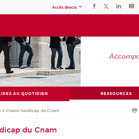
Accès directs
Accompag
AIDES AU QUOTIDIEN
RESSOURCES
s
Chaire handicap du Cnam
ndicap du Cnam