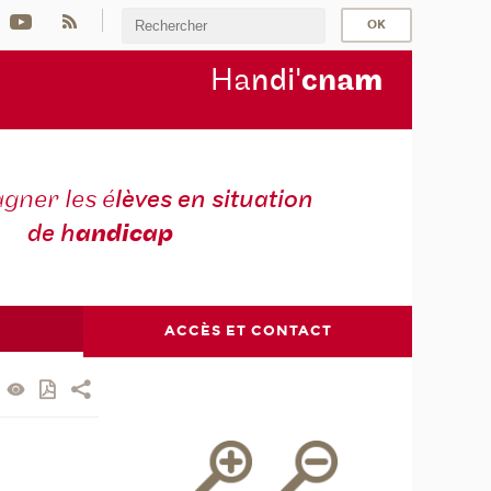
Ha
ndi'
cna
m
ner les é
lèves en situation
de h
andicap
ACCÈS ET CONTACT