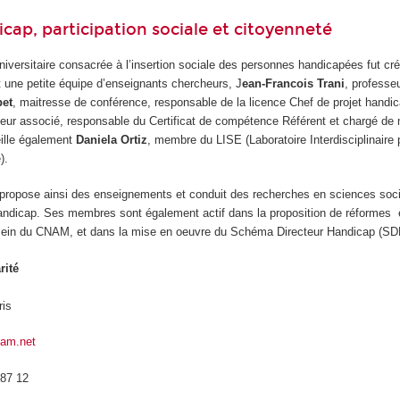
icap, participation sociale et citoyenneté
niversitaire consacrée à l’insertion sociale des personnes handicapées fut c
t une petite équipe d’enseignants chercheurs, J
ean-Francois Trani
, professeu
bet
, maitresse de conférence, responsable de la licence Chef de projet handic
seur associé, responsable du Certificat de compétence Référent et chargé de
eille également
Daniela Ortiz
, membre du LISE (Laboratoire Interdisciplinaire 
e).
propose ainsi des enseignements et conduit des recherches en sciences soci
andicap. Ses membres sont également actif dans la proposition de réformes 
u sein du CNAM, et dans la mise en oeuvre du Schéma Directeur Handicap (S
rité
ris
nam.net
 87 12