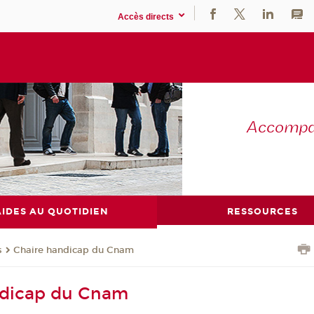
Accès directs
Accompag
AIDES AU QUOTIDIEN
RESSOURCES
s
Chaire handicap du Cnam
ndicap du Cnam