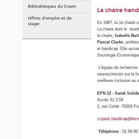
Bibliothèques du Cnam
La chaire hand
Offres d'emploi et de
En 1987, la 1e chaire u
stage
La chaire dont le réuni
la chaire,
Isabelle Bar
Pascal Clarke
, profes
et handicap. Elle accu
Sociologie Economiqu
L’équipe de recherche 
neurosciences sur le h
meilleure inclusion a
EPN 12 - Santé Solida
Accès 31.3.58
2, rue Conté -75003 Pa
ccparis.handicap@lec
Téléphone
: 01 58 80