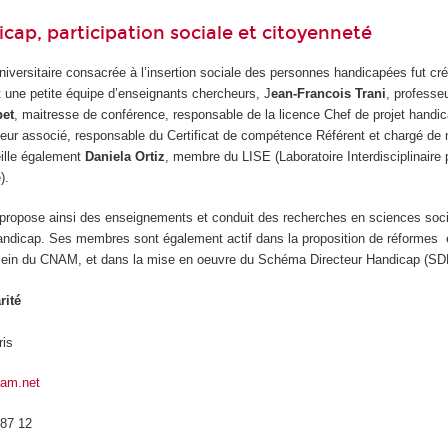
icap, participation sociale et citoyenneté
niversitaire consacrée à l’insertion sociale des personnes handicapées fut c
t une petite équipe d’enseignants chercheurs, J
ean-Francois Trani
, professeu
bet
, maitresse de conférence, responsable de la licence Chef de projet handic
seur associé, responsable du Certificat de compétence Référent et chargé de
eille également
Daniela Ortiz
, membre du LISE (Laboratoire Interdisciplinaire 
e).
propose ainsi des enseignements et conduit des recherches en sciences soci
andicap. Ses membres sont également actif dans la proposition de réformes 
u sein du CNAM, et dans la mise en oeuvre du Schéma Directeur Handicap (S
rité
ris
nam.net
 87 12