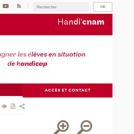
Ha
ndi'
cna
m
ner les é
lèves en situation
de h
andicap
ACCÈS ET CONTACT