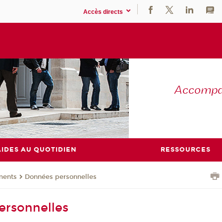
Accès directs
Accompag
AIDES AU QUOTIDIEN
RESSOURCES
ents
Données personnelles
ersonnelles