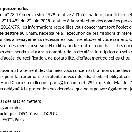
s personnelles
 n° 78-17 du 6 janvier 1978 relative à l’informatique, aux fichiers et
n° 2018-493 du 20 juin 2018 relative à la protection des données perso
016/679, les informations recueillies vous concernant font l'objet d
é destiné au Cnam, nécessaire à l'exécution de ses missions d'intérêt
tion des aménagements nécessaires pour vos études et vos examens. 
 sont destinées au service HandiCnam du Centre Cnam Paris. Les don
ervées pendant dix ans à compter de la dernière inscription au sein
 d'accès, de rectification, de portabilité, d'effacement de celles-ci ou
poser au traitement des données vous concernant, à moins que des m
x pour le traitement prévalent sur vos intérêts, droits et obligations
e HandiCnam : handicnam_paris@lecnam.net. 292 rue Saint Martin. 7
n délégué à la protection des données, que vous pouvez également j
:
al des arts et métiers
s générales,
 juridiques-DPO- Case 4.DGS.02
n-75003 Paris