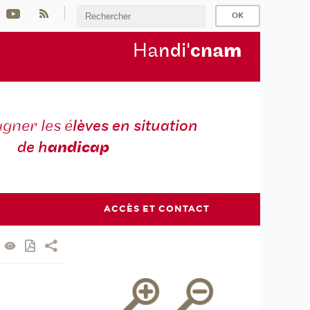
Ha
ndi'
cna
m
ner les é
lèves en situation
de h
andicap
ACCÈS ET CONTACT