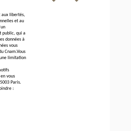
 aux libertés,
nnelles et au
'un
 public, qui a
Ces données à
nées vous
 du Cnam.
Vous
 une limitation
otifs
, en vous
5003 Paris.
oindre :