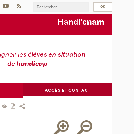
Ha
ndi'
cna
m
ner les é
lèves en situation
de h
andicap
ACCÈS ET CONTACT