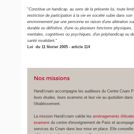
"
Constitue un handicap, au sens de la présente loi, toute limit
restriction de participation à la vie en société subie dans son
environnement par une personne en raison d'une altération sub
durable ou définitive, d'une ou plusieurs fonctions physiques, 
mentales, cogntitives ou psychiques, d'un polyhandicap ou de
santé invalidant.
"
Loi du 11 février 2005 - article 114
Nos missions
Handi'cnam accompagne les auditeurs du Centre Cnam Pa
leurs études, leurs examens et leur vie au quotidien dans
l'établissement.
La mission Handi'cnam valide les
aménagements d'
étude
examens
du centre d'enseignement de Paris et acompagn
services du Cnam dans leur mise en place. Elle conseille