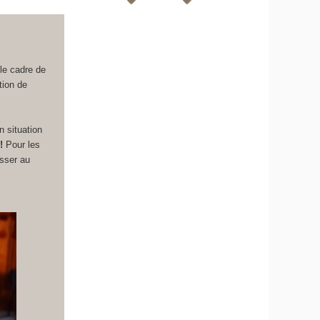
le cadre de
tion de
 situation
 !
Pour les
sser au