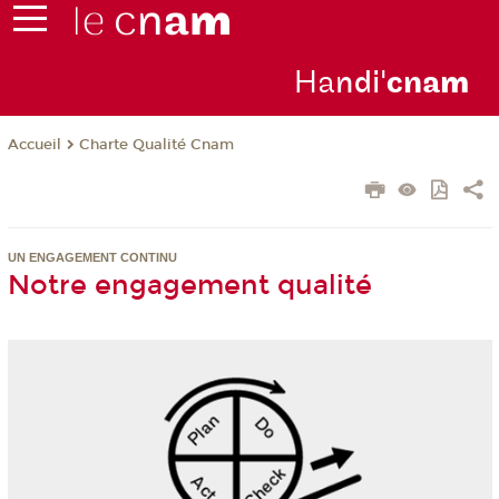
Ha
ndi'
cna
m
Charte Qualité Cnam
Accueil
UN ENGAGEMENT CONTINU
Notre engagement qualité