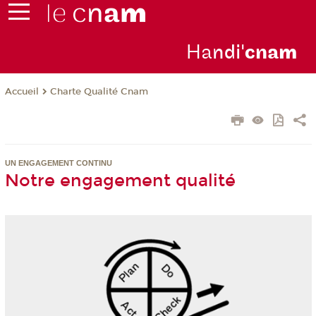
Ha
ndi'
cna
m
Charte Qualité Cnam
Accueil
UN ENGAGEMENT CONTINU
Notre engagement qualité