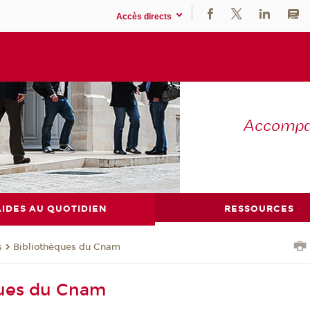
Accès directs
Accompag
AIDES AU QUOTIDIEN
RESSOURCES
s
Bibliothèques du Cnam
ques du Cnam