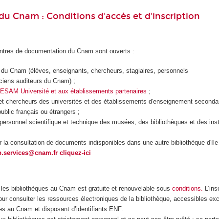
du Cnam : Conditions d'accès et d'inscription
entres de documentation du Cnam sont ouverts :
du Cnam (élèves, enseignants, chercheurs, stagiaires, personnels
ciens
auditeurs
du
Cnam
) ;
SAM Université et aux établissements partenaires
;
et chercheurs des universités et des établissements d'enseignement secondai
ublic
français ou étrangers ;
rsonnel scientifique et technique des musées, des bibliothèques et des inst
r la consultation de documents indisponibles dans une autre bibliothèque d'Ile
b.services@cnam.fr
cliquez-ici
s les bibliothèques au Cnam est gratuite et renouvelable sous
conditions.
L’insc
ur consulter les ressources électroniques de la bibliothèque, accessibles ex
es au Cnam et disposant d’identifiants ENF.