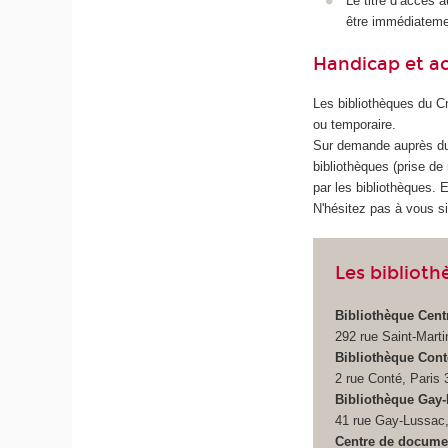
Le titre d’accès a
être immédiatemen
Handicap et ac
Les bibliothèques du C
ou temporaire.
Sur demande auprès 
bibliothèques (prise d
par les bibliothèques. 
N'hésitez pas à vous s
Les bibliot
Bibliothèque Cent
292 rue Saint-Marti
Bibliothèque Cont
2 rue Conté, Paris 
Bibliothèque Gay
41 rue Gay-Lussac,
Centre de documen