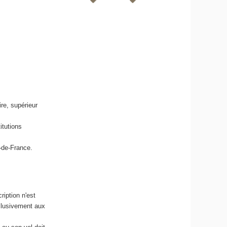
re, supérieur
itutions
-de-France.
ription n'est
clusivement aux