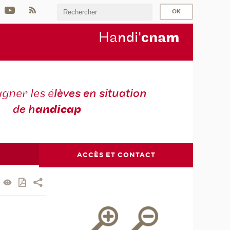
Ha
ndi'
cna
m
ner les é
lèves en situation
de h
andicap
ACCÈS ET CONTACT