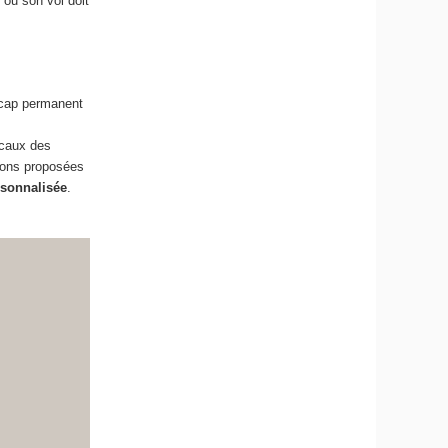
 ou son vol doit
icap permanent
ocaux des
tions proposées
rsonnalisée
.