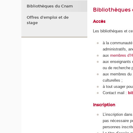
Bibliothèques du Cnam
Bibliothèques 
Offres d'emploi et de
Accès
stage
Les bibliothèques et c
à la communauté 
administratifs,
an
aux
membres d’HE
aux
enseignants 
ou de
recherche p
aux membres du pe
culturelles ;
à tout usager pou
Contact mail :
bi
Inscription
L’inscription dan
pas nécessaire po
personnes inscrit