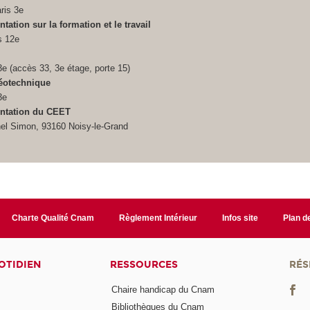
ris 3e
ation sur la formation et le travail
s 12e
3e (accès 33, 3e étage, porte 15)
géotechnique
3e
ntation du CEET
el Simon, 93160 Noisy-le-Grand
Charte Qualité Cnam
Règlement Intérieur
Infos site
Plan de
OTIDIEN
RESSOURCES
RÉS
Chaire handicap du Cnam
Bibliothèques du Cnam