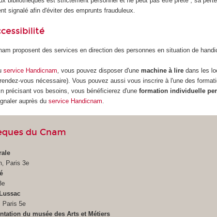
ux bibliothèques est strictement personnel et ne peut pas être prêté ; sa perte
t signalé afin d'éviter des emprunts frauduleux.
cessibilité
nam proposent des services en direction des personnes en situation de hand
du
service Handicnam
, vous pouvez disposer d'une
machine à lire
dans les l
e rendez-vous nécessaire). Vous pouvez aussi vous inscrire à l'une des forma
En précisant vos besoins, vous bénéficierez d'une
formation individuelle pe
ignaler auprès du
service Handicnam
.
hèques du Cnam
rale
n, Paris 3e
é
3e
-Lussac
 Paris 5e
tation du musée des Arts et Métiers