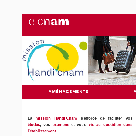
AMÉNAGEMENTS
La
mission Handi'Cnam
s'efforce de faciliter vos
études
, vos
examens
et votre
vie au quotidien dans
l'établissement
.