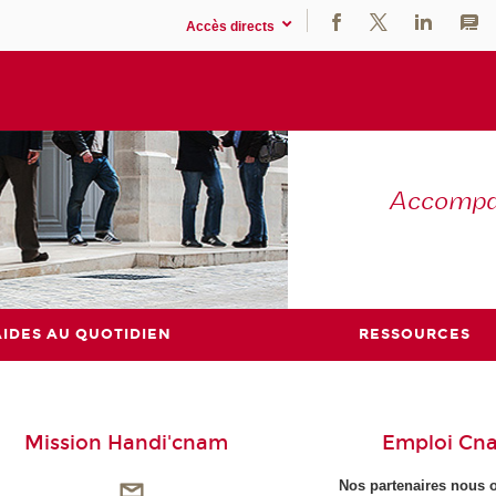
Accès directs
Accompag
AIDES AU QUOTIDIEN
RESSOURCES
Mission Handi'cnam
Emploi Cn
Nos partenaires nous o