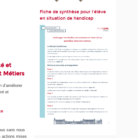
Fiche de synthèse pour l'élève
en situation de handicap
té et
t Métiers
n d’améliorer
nt et
ce
nous sans nous
s actions mises