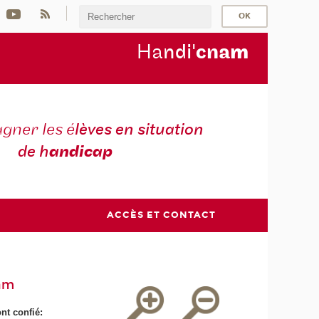
Ha
ndi'
cna
m
ner les é
lèves en situation
de h
andicap
ACCÈS ET CONTACT
am
nt confié: