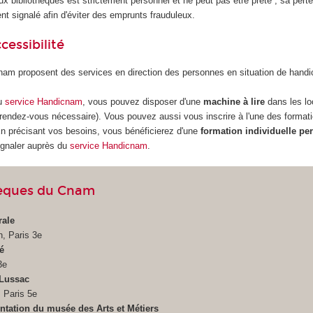
ux bibliothèques est strictement personnel et ne peut pas être prêté ; sa perte
t signalé afin d'éviter des emprunts frauduleux.
cessibilité
nam proposent des services en direction des personnes en situation de hand
du
service Handicnam
, vous pouvez disposer d'une
machine à lire
dans les l
e rendez-vous nécessaire). Vous pouvez aussi vous inscrire à l'une des forma
En précisant vos besoins, vous bénéficierez d'une
formation individuelle pe
ignaler auprès du
service Handicnam
.
hèques du Cnam
rale
n, Paris 3e
é
3e
-Lussac
 Paris 5e
tation du musée des Arts et Métiers