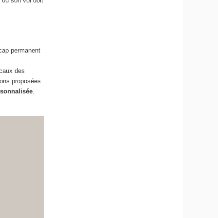
 ou son vol doit
icap permanent
ocaux des
tions proposées
rsonnalisée
.