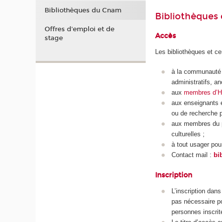
Bibliothèques du Cnam
Bibliothèques 
Offres d'emploi et de
Accès
stage
Les bibliothèques et c
à la communauté 
administratifs,
an
aux
membres d’HE
aux
enseignants 
ou de
recherche p
aux membres du pe
culturelles ;
à tout usager pou
Contact mail :
bi
Inscription
L’inscription dan
pas nécessaire po
personnes inscrit