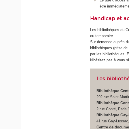
Le titre d’accès a
être immédiatemen
Handicap et ac
Les bibliothèques du C
ou temporaire.
Sur demande auprès 
bibliothèques (prise d
par les bibliothèques. 
N'hésitez pas à vous s
Les bibliot
Bibliothèque Cent
292 rue Saint-Marti
Bibliothèque Cont
2 rue Conté, Paris 
Bibliothèque Gay
41 rue Gay-Lussac,
Centre de documen