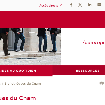
Accès directs
Accompag
AIDES AU QUOTIDIEN
RESSOURCES
s
Bibliothèques du Cnam
ques du Cnam