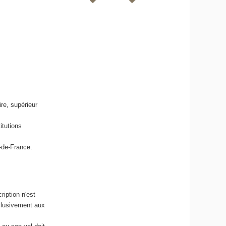
re, supérieur
itutions
-de-France.
ription n'est
clusivement aux