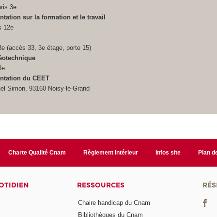
ris 3e
ation sur la formation et le travail
s 12e
3e (accès 33, 3e étage, porte 15)
géotechnique
3e
ntation du CEET
el Simon, 93160 Noisy-le-Grand
Charte Qualité Cnam
Règlement Intérieur
Infos site
Plan de
OTIDIEN
RESSOURCES
RÉS
Chaire handicap du Cnam
Bibliothèques du Cnam