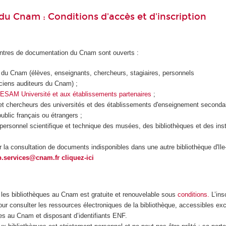
du Cnam : Conditions d'accès et d'inscription
entres de documentation du Cnam sont ouverts :
du Cnam (élèves, enseignants, chercheurs, stagiaires, personnels
ciens
auditeurs
du
Cnam
) ;
SAM Université et aux établissements partenaires
;
et chercheurs des universités et des établissements d'enseignement secondai
ublic
français ou étrangers ;
rsonnel scientifique et technique des musées, des bibliothèques et des inst
r la consultation de documents indisponibles dans une autre bibliothèque d'Ile
b.services@cnam.fr
cliquez-ici
s les bibliothèques au Cnam est gratuite et renouvelable sous
conditions.
L’insc
ur consulter les ressources électroniques de la bibliothèque, accessibles ex
es au Cnam et disposant d’identifiants ENF.