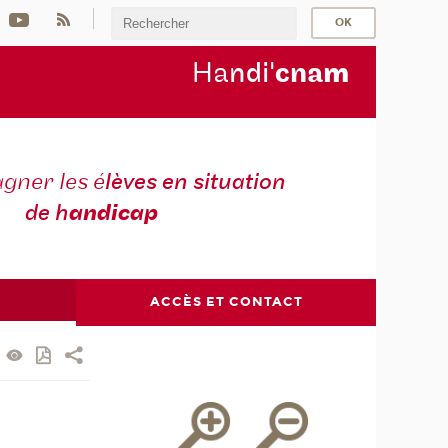
Ha
ndi'
cna
m
ner les é
lèves en situation
de h
andicap
ACCÈS ET CONTACT