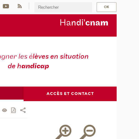
Ha
ndi'
cna
m
ner les é
lèves en situation
de h
andicap
ACCÈS ET CONTACT