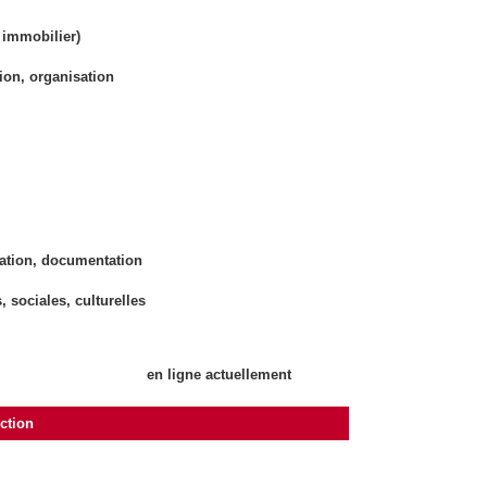
 immobilier)
ion, organisation
ation, documentation
 sociales, culturelles
en ligne actuellement
nction