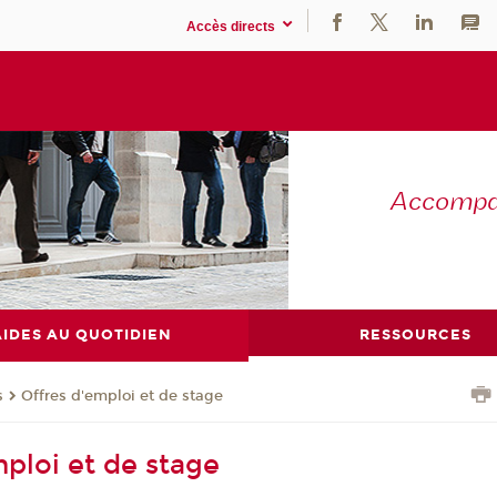
Accès directs
Accompag
AIDES AU QUOTIDIEN
RESSOURCES
s
Offres d'emploi et de stage
mploi et de stage